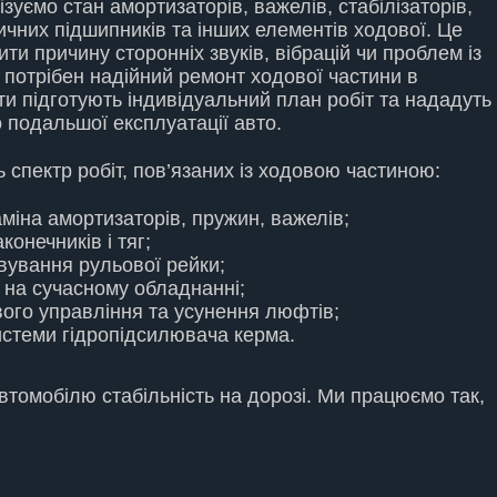
зуємо стан амортизаторів, важелів, стабілізаторів,
ичних підшипників та інших елементів ходової. Це
ти причину сторонніх звуків, вібрацій чи проблем із
 потрібен надійний
ремонт ходової частини в
сти підготують індивідуальний план робіт та нададуть
о подальшої експлуатації авто.
спектр робіт, пов’язаних із ходовою частиною:
аміна амортизаторів, пружин, важелів;
конечників і тяг;
вування рульової рейки;
на сучасному обладнанні;
вого управління та усунення люфтів;
стеми гідропідсилювача керма.
втомобілю стабільність на дорозі. Ми працюємо так,