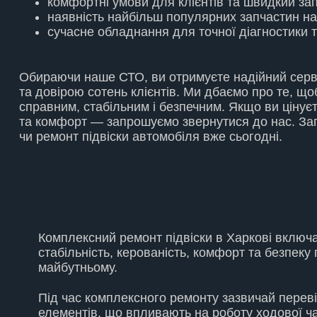
комфортні умови для клієнтів та швидкий зап
наявність найбільш популярних запчастин на
сучасне обладнання для точної діагностики 
Обираючи наше СТО, ви отримуєте надійний серві
та довірою сотень клієнтів. Ми дбаємо про те, щ
справним, стабільним і безпечним. Якщо ви цінуєт
та комфорт — запрошуємо звернутися до нас. Зап
чи
ремонт підвіски автомобіля
вже сьогодні.
Комплексний
ремонт підвіски в Харкові
включає
стабільність, керованість, комфорт та безпеку
майбутньому.
Під час комплексного ремонту зазвичай перевір
елементів, що впливають на роботу ходової ча