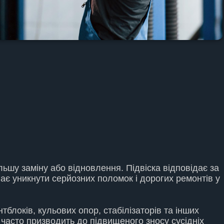
ьшу заміну або відновлення. Підвіска відповідає за
гає уникнути серйозних поломок і дорогих ремонтів у
блоків, кульових опор, стабілізаторів та інших
 часто призводить до підвищеного зносу сусідніх