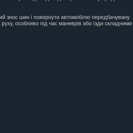
ний знос шин і повернути автомобілю передбачувану
 руху, особливо під час маневрів або їзди складними
 300 ГРН
О ВАЛА, ВІД 1000 ГРН
О УПРАВЛІННЯ, ВІД 400 ГРН
 ІНДИВІДУАЛЬНО