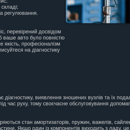
ис;
 складі;
та регулювання.
с, перевірений досвідом
об ваше авто було повністю
е якість, професіоналізм
исуйтеся на діагностику
 діагностику, виявлення зношених вузлів та їх подал
 під час руху, тому своєчасне обслуговування допома
яються стан амортизаторів, пружин, важелів, сайлент
стини. Якщо один із компонентів виходить з ладу, це