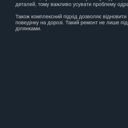
деталей, тому важливо усувати проблему одраз
Також комплексний підхід дозволяє відновити 
поведінку на дорозі. Такий ремонт не лише під
ділянками.
ЗАМІНА РУЛЬОВИХ НАКОНЕЧНИКІВ, ВІД 400 ГРН
ЗАМІНА РУЛЬОВИХ ТЯГ, ВІД 500 ГРН
ЗАМІНА РУЛЬОВОЇ РЕЙКИ, ВІД 2000 ГРН
РОЗВАЛ-СХОДЖЕННЯ, ВІД 500 ГРН