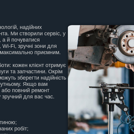
ологій, надійних
та. Ми створили сервіс, у
 а й почуватися
 Wi-Fi, зручні зони для
я максимально приємним.
боти: кожен клієнт отримує
луги та запчастини. Окрім
можуть зберегти надійність
бутньому. Якщо вам
я або повний ремонт
у зручний для вас час.
стиною;
аних робіт;