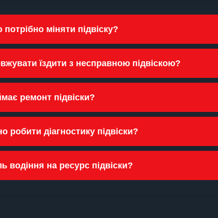
о потрібно міняти підвіску?
вжувати їздити з несправною підвіскою?
ймає ремонт підвіски?
но робити діагностику підвіски?
ь водіння на ресурс підвіски?