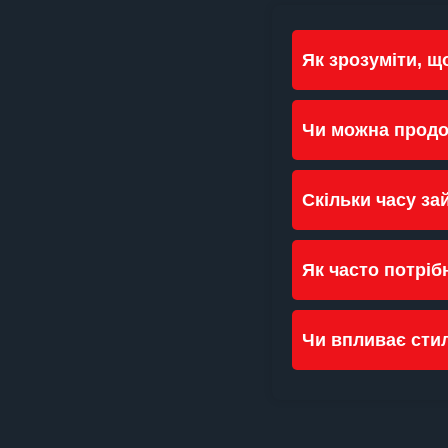
Як зрозуміти, щ
Чи можна продо
Скільки часу за
Як часто потріб
Чи впливає стил